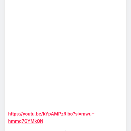
https://youtu.be/kYpAMPzRlbo?si=mwu–
hmmq7GYMkQN