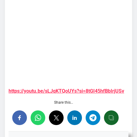
https://youtu.be/sLJqKTQoUYs?si=8tGI45hfBbIrjUSv
Share this…