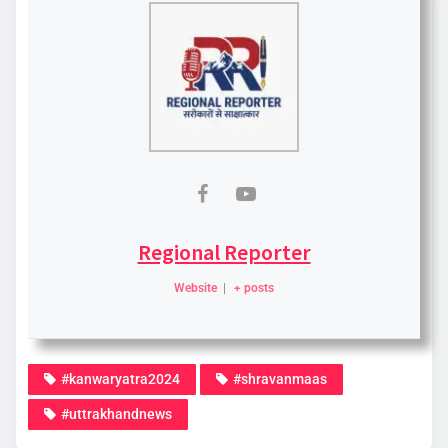
Regional Reporter
Website
|
+ posts
#kanwaryatra2024
#shravanmaas
#uttrakhandnews