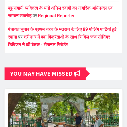
बहुआयामी व्यक्तित्व के धनी अनिल स्वामी का नागरिक अभिनन्दन एवं
सम्मान समारोह
पर
Regional Reporter
पंचायत चुनाव के प्रथम चरण के मतदान के लिए 89 पोलिंग पार्टियां हुई
रवाना
पर
श्रीनगर में दवा विक्रेताओं के साथ सिविल जज सीनियर
डिविजन ने की बैठक - रीजनल रिपोर्टर
YOU MAY HAVE MISSED