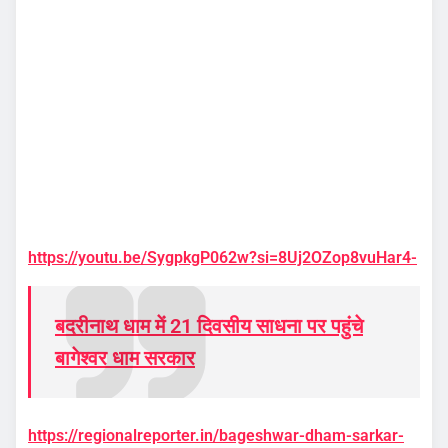
https://youtu.be/SygpkgP062w?si=8Uj2OZop8vuHar4-
बदरीनाथ धाम में 21 दिवसीय साधना पर पहुंचे
बागेश्वर धाम सरकार
https://regionalreporter.in/bageshwar-dham-sarkar-