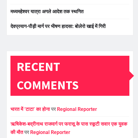
मध्यमहेश्वर यात्रा अगले आदेश तक स्थगित
देवप्रयाग-पौड़ी मार्ग पर भीषण हादसा: बोलेरो खाई में गिरी
RECENT
COMMENTS
भारत में ‘टाटा’ का होना
पर
Regional Reporter
ऋषिकेश-बद्रीनाथ राजमार्ग पर फरासू के पास स्कूटी सवार एक युवक
की मौत
पर
Regional Reporter