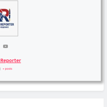
 Reporter
|
+ posts