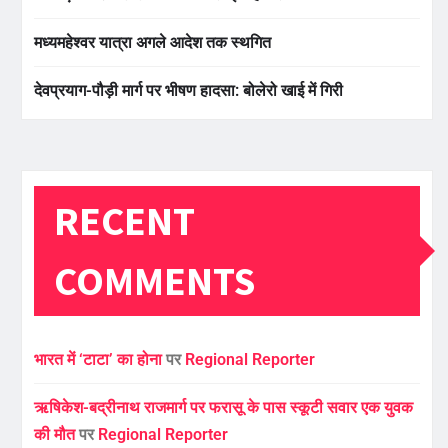
मध्यमहेश्वर यात्रा अगले आदेश तक स्थगित
देवप्रयाग-पौड़ी मार्ग पर भीषण हादसा: बोलेरो खाई में गिरी
RECENT
COMMENTS
भारत में ‘टाटा’ का होना
पर
Regional Reporter
ऋषिकेश-बद्रीनाथ राजमार्ग पर फरासू के पास स्कूटी सवार एक युवक
की मौत
पर
Regional Reporter