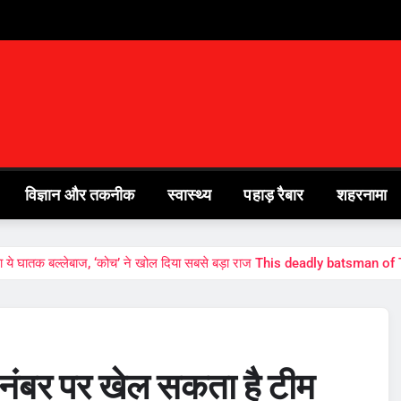
विज्ञान और तकनीक
स्वास्थ्य
पहाड़ रैबार
शहरनामा
ा ये घातक बल्लेबाज, ‘कोच’ ने खोल दिया सबसे बड़ा राज This deadly batsman
ंबर पर खेल सकता है टीम