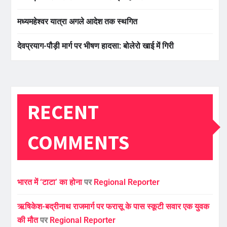
मध्यमहेश्वर यात्रा अगले आदेश तक स्थगित
देवप्रयाग-पौड़ी मार्ग पर भीषण हादसा: बोलेरो खाई में गिरी
RECENT
COMMENTS
भारत में ‘टाटा’ का होना
पर
Regional Reporter
ऋषिकेश-बद्रीनाथ राजमार्ग पर फरासू के पास स्कूटी सवार एक युवक
की मौत
पर
Regional Reporter