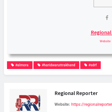
Regional
Website
#almora
#haridwaruttrakhand
#sdrf
Regional Reporter
Website:
https://regionalreporter