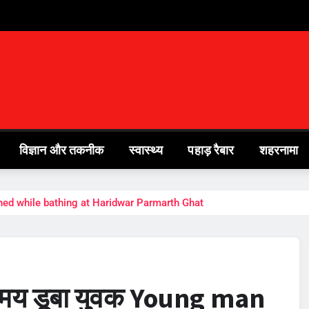
विज्ञान और तकनीक
स्वास्थ्य
पहाड़ रैबार
शहरनामा
drowned while bathing at Haridwar Parmarth Ghat
ते समय डूबा युवक Young man