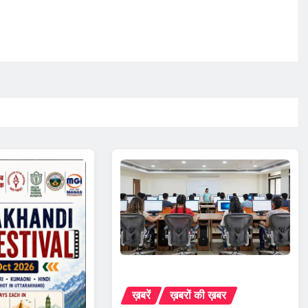
ख़बरें
ख़बरों की ख़बर