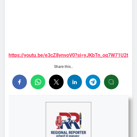
https://youtu.be/e3cZ8ynvoV0?si=yJKbTn_oq7W71U2t
Share this…