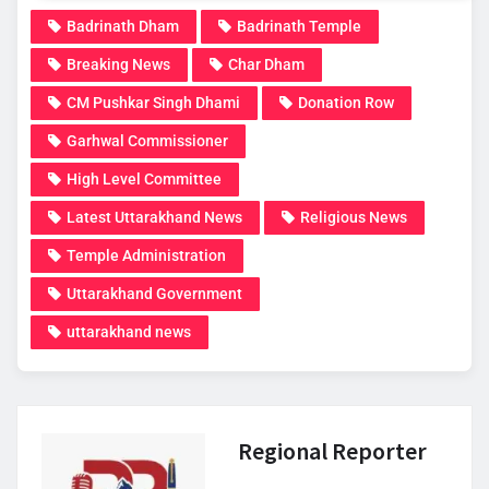
Badrinath Dham
Badrinath Temple
Breaking News
Char Dham
CM Pushkar Singh Dhami
Donation Row
Garhwal Commissioner
High Level Committee
Latest Uttarakhand News
Religious News
Temple Administration
Uttarakhand Government
uttarakhand news
Regional Reporter