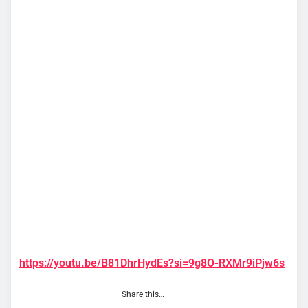
https://youtu.be/B81DhrHydEs?si=9g8O-RXMr9iPjw6s
Share this…