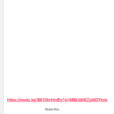
https://youtu.be/B81DhrHydEs?si=MBLtdHEZaHjOYhzp
Share this…