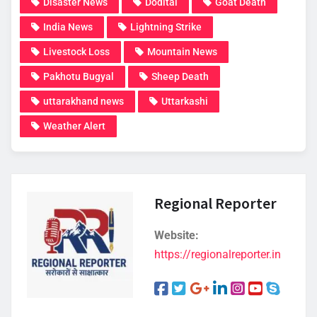
Disaster News
Dodital
Goat Death
India News
Lightning Strike
Livestock Loss
Mountain News
Pakhotu Bugyal
Sheep Death
uttarakhand news
Uttarkashi
Weather Alert
Regional Reporter
Website:
https://regionalreporter.in