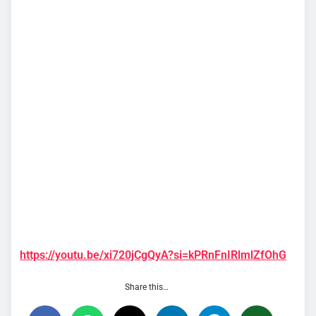
https://youtu.be/xi720jCgQyA?si=kPRnFnIRlmlZfOhG
Share this…