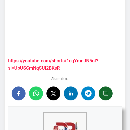
https://youtube.com/shorts/1cqYmnJN5oI?
si=UbUSCmNqSUi2BKsR
Share this…