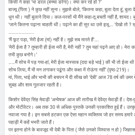
किसी ने कहा ‘भा डरल (बच्चा डरेगा)। क्या कर रहे हो ?’
बाज्यू (पिता ) ने कुछ नहीं सुना। मुझसे बोले, ‘कितना कहा, बुला देता हूं, बु
धुन थी। नहीं बुलाने दिया। कल-परसों भी मैंने कहा-तू बचती नहीं है, शाय
‘जाने कितना पढ़ाना चाहती थी। पढ़ाने का ही सुर था उसे इजू…. ‘देखो तो ? खु
…………………..
‘मैं फूट पड़ा, ‘मेरी ईजा (मां) नहीं है। मुझे सब मारते हैं’….
‘मेरी ईजा है ? तुम्हारी ही ईजा मरी है, मेरी नहीं ? तुम यहां पढ़ने आए हो। म
तभी कुछ बनोगे।’
……मैं सोच में पड़ गया-हां, मेरी ईजा मास्साब (ददा बड़े भाई ) की भी तो ईजा थी।
सोच लिया, मैं भी मन लगाकर पढूंगा और कक्षा में रोऊंगा नहीं’ (पृष्ठ-219)।
मां, पिता, भाई और भाभी की बचपन में दी सीख को ‘देबी’ आज 78 वर्ष की उमर म
सुबह और शाम गुलजार रहती है।
किशोर देवेंद्र सिंह मेवाड़ी ‘अन्वेषक’ आज की तारीख में देवेंद्र मेवाड़ी हैं। दे
और मोटीवेटर। अब तक 30 से अधिक पुस्तकें उनकी प्रकाशित हुई हैं। उत्त्कृष्ट
नवाजा गया है। इन सबसे हटकर एक ऐसा महान व्यक्तित्व जो हर समय हमारे आ
पहाड़ी में कहें भभरी जाते हैं।
पर इतना होने के बावजूद भी देबी के पिता ( जैसे उनको विश्वास न हो ) जिज्ञासा