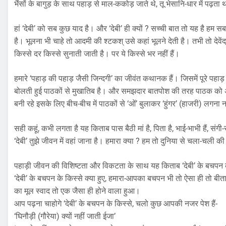
भैंसों के बागुड़ के साथ पहाड़ से माल-ककोड़ जाते थे, तू भेसानि-धार में पढ़ता 
हां ‘देबी’ को सब कुछ याद है। और ‘देबी’ ही क्यों ? सच्ची बात तो यह है ह
है। भूलना भी चाहे तो आदमी की श्टकश् उसे कहां भूलने देती है। तभी तो देवेंद
किस्से दर किस्से सुनाती जाती है। पर ये किस्से भर नहीं हैं।
हमारे ‘पहाड़ की पहाड़ जैसी जिन्दगी’ का जीवंत कथानक हैं। जिसमें पूरे प
बोलती हुई पाठकों से मुखातिब है। और समझदार बातपोश की तरह पाठक को अप
बनी रहे इसके लिए बीच-बीच में पाठकों से ‘ओं’ बुलाकर ‘हुंगर’ (हाजरी) लगना न
सही कहूं, कभी लगता है यह किताब पास बैठी मां है, पिता है, भाई-भाभी हैं, संगी-स
‘देबी’ तुझे जीवन में वहां जाना है। हमारा क्या ? हम तो दुनिया से चला-चली की बेल
पहाड़ी जीवन की विशिष्टता और विकटता के साथ यह किताब ‘देबी’ के बचपन के
‘देबी’ के बचपन के किस्से क्या हुए, हमारा-आपका बचपन भी तो ऐसा ही त
का मूल स्वाद तो एक जैसा ही होने वाला हुआ।
आप पढ़ना चाहोगे ‘देबी’ के बचपन के किस्से, चलो कुछ आपकी नजर पेश हैं-
‘घिनौड़ी (गौरेया) क्यों नहीं जाती ईजा’