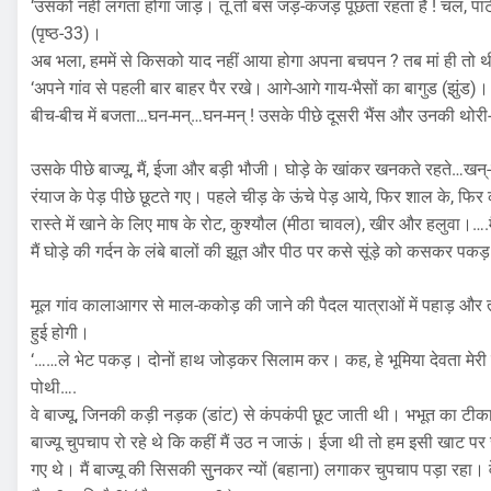
‘उसको नहीं लगता होगा जाड़। तू तो बस जड़-कंजड़ पूछता रहता है ! चल, पा
(पृष्ठ-33)।
अब भला, हममें से किसको याद नहीं आया होगा अपना बचपन ? तब मां ही तो थी
‘अपने गांव से पहली बार बाहर पैर रखे। आगे-आगे गाय-भैसों का बागुड (झुंड)। 
बीच-बीच में बजता…घन-मन्…घन-मन् ! उसके पीछे दूसरी भैंस और उनकी थो
उसके पीछे बाज्यू, मैं, ईजा और बड़ी भौजी। घोड़े के खांकर खनकते रहते…खन्-खन्
रंयाज के पेड़ पीछे छूटते गए। पहले चीड़ के ऊंचे पेड़ आये, फिर शाल के, फिर 
रास्ते में खाने के लिए माष के रोट, कुश्यौल (मीठा चावल), खीर और हलुवा।…
मैं घोड़े की गर्दन के लंबे बालों की झूत और पीठ पर कसे सूंड़े को कसकर पकड़
मूल गांव कालाआगर से माल-ककोड़ की जाने की पैदल यात्राओं में पहाड़ और त
हुई होगी।
‘……ले भेट पकड़। दोनों हाथ जोड़कर सिलाम कर। कह, हे भूमिया देवता मेरी 
पोथी….
वे बाज्यू, जिनकी कड़ी नड़क (डांट) से कंपकंपी छूट जाती थी। भभूत का टीक
बाज्यू चुपचाप रो रहे थे कि कहीं मैं उठ न जाऊं। ईजा थी तो हम इसी खाट पर सो
गए थे। मैं बाज्यू की सिसकी सुुनकर न्यों (बहाना) लगाकर चुपचाप पड़ा रहा। 