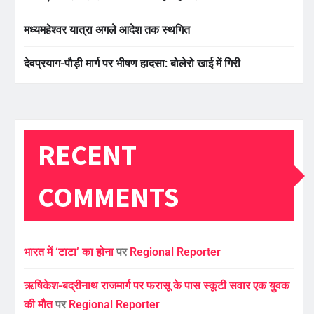
मध्यमहेश्वर यात्रा अगले आदेश तक स्थगित
देवप्रयाग-पौड़ी मार्ग पर भीषण हादसा: बोलेरो खाई में गिरी
RECENT
COMMENTS
भारत में ‘टाटा’ का होना
पर
Regional Reporter
ऋषिकेश-बद्रीनाथ राजमार्ग पर फरासू के पास स्कूटी सवार एक युवक
की मौत
पर
Regional Reporter