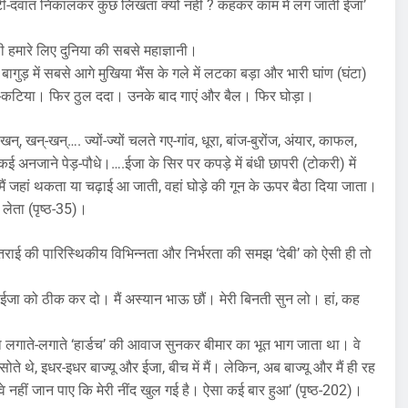
टी-दवात निकालकर कुछ लिखता क्यों नहीं ? कहकर काम में लग जाती ईजा’
 हमारे लिए दुनिया की सबसे महाज्ञानी।
बागुड़ में सबसे आगे मुखिया भैंस के गले में लटका बड़ा और भारी घांण (घंटा)
री-कटिया। फिर ठुल ददा। उनके बाद गाएं और बैल। फिर घोड़ा।
, खन्-खन्…. ज्यों-ज्यों चलते गए-गांव, धूरा, बांज-बुरोंज, अंयार, काफल,
कई अनजाने पेड़-पौधे।….ईजा के सिर पर कपड़े में बंधी छापरी (टोकरी) में
.मैं जहां थकता या चढ़ाई आ जाती, वहां घोड़े की गून के ऊपर बैठा दिया जाता।
 लेता (पृष्ठ-35)।
राई की पारिस्थिकीय विभिन्नता और निर्भरता की समझ ‘देबी’ को ऐसी ही तो
ईजा को ठीक कर दो। मैं अस्यान भाऊ छौं। मेरी बिनती सुन लो। हां, कह
ा लगाते-लगाते ‘हार्डच’ की आवाज सुनकर बीमार का भूत भाग जाता था। वे
ते थे, इधर-इधर बाज्यू और ईजा, बीच में मैं। लेकिन, अब बाज्यू और मैं ही रह
वे नहीं जान पाए कि मेरी नींद खुल गई है। ऐसा कई बार हुआ’ (पृष्ठ-202)।