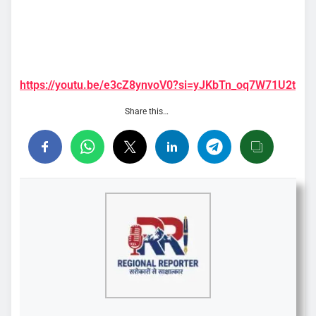
https://youtu.be/e3cZ8ynvoV0?si=yJKbTn_oq7W71U2t
Share this…