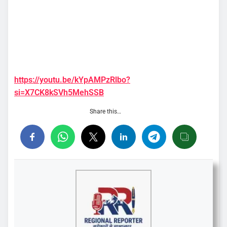
https://youtu.be/kYpAMPzRlbo?
si=X7CK8kSVh5MehSSB
Share this…