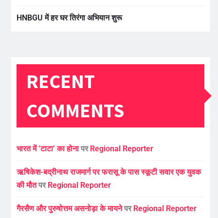
HNBGU में हर घर तिरंगा अभियान शुरू
RECENT
COMMENTS
भारत में ‘टाटा’ का होना
पर
Regional Reporter
ऋषिकेश-बद्रीनाथ राजमार्ग पर फरासू के पास स्कूटी सवार एक युवक
की मौत
पर
Regional Reporter
गैरसैण और पुरुषोत्तम असनोड़ा के मायने
पर
Regional Reporter