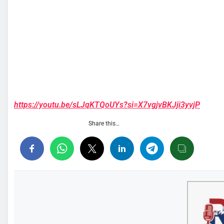
https://youtu.be/sLJqKTQoUYs?si=X7vgjvBKJji3yvjP
Share this…