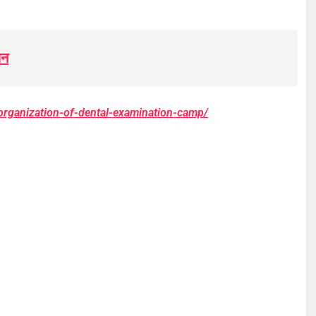
जन
l-organization-of-dental-examination-camp/