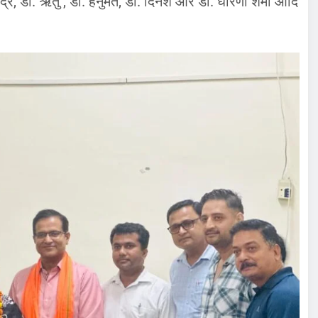
द्र, डॉ. ऋतु , डॉ. हनुमंत, डॉ. दिनेश और डॉ. धारणा शर्मा आदि