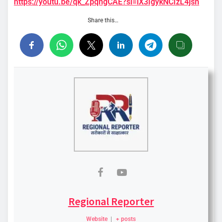
https://youtu.be/qk_ZpqngCAE?si=lX3IgykNCIzL4jsn
Share this…
Regional Reporter
Website
|
+ posts