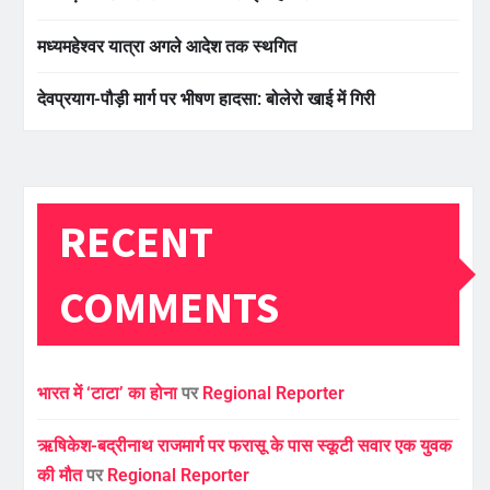
मध्यमहेश्वर यात्रा अगले आदेश तक स्थगित
देवप्रयाग-पौड़ी मार्ग पर भीषण हादसा: बोलेरो खाई में गिरी
RECENT
COMMENTS
भारत में ‘टाटा’ का होना
पर
Regional Reporter
ऋषिकेश-बद्रीनाथ राजमार्ग पर फरासू के पास स्कूटी सवार एक युवक
की मौत
पर
Regional Reporter