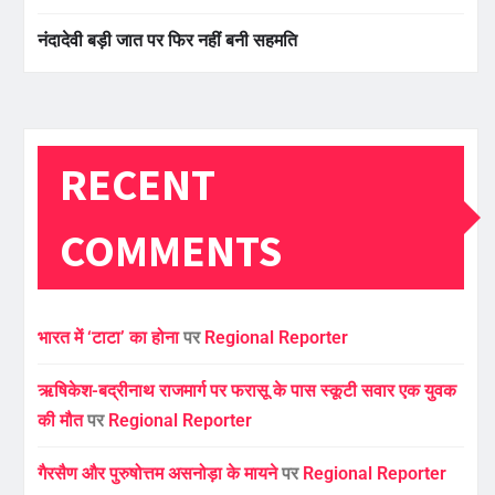
नंदादेवी बड़ी जात पर फिर नहीं बनी सहमति
RECENT
COMMENTS
भारत में ‘टाटा’ का होना
पर
Regional Reporter
ऋषिकेश-बद्रीनाथ राजमार्ग पर फरासू के पास स्कूटी सवार एक युवक
की मौत
पर
Regional Reporter
गैरसैण और पुरुषोत्तम असनोड़ा के मायने
पर
Regional Reporter