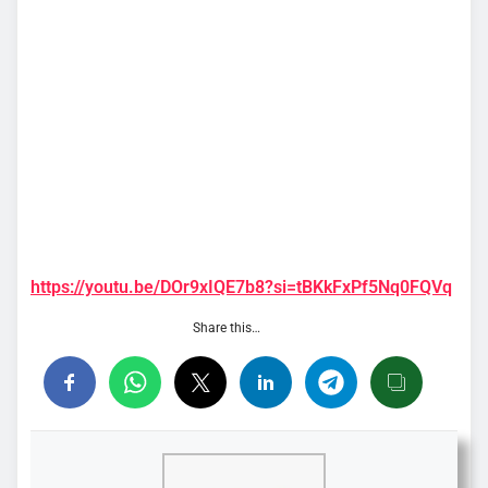
https://youtu.be/DOr9xIQE7b8?si=tBKkFxPf5Nq0FQVq
Share this…