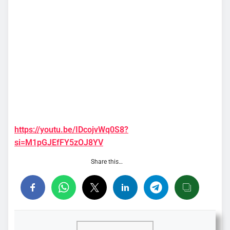
https://youtu.be/IDcojvWq0S8?
si=M1pGJEfFY5zOJ8YV
Share this…