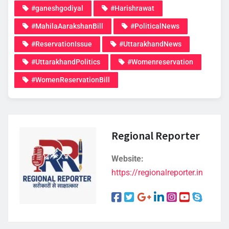
#ganeshgodiyal
#Harishrawat
#MahilaAarakshanBill
#PoliticalNews
#ReservationIssue
#UttarakhandNews
#UttarakhandPolitics
#Womenreservation
#WomenReservationBill
Regional Reporter
Website:
https://regionalreporter.in