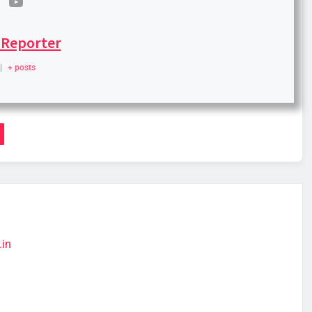
 Reporter
|
+ posts
.in