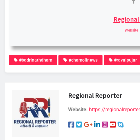
Regional
Website
#badrinathdham
#chamolinews
#ravalpujar
Regional Reporter
Website:
https://regionalreporter