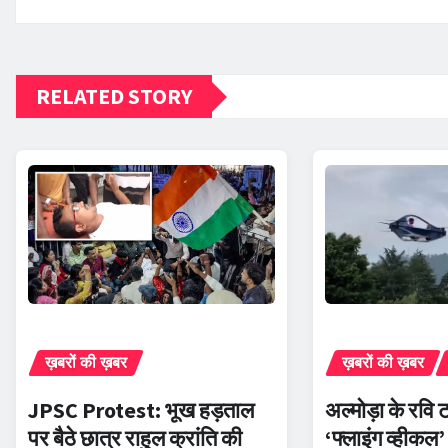
RELATED STORY
ख़बरों की ख़बर
ख़बरों की ख़बर
JPSC Protest: भूख हड़ताल
अल्मोड़ा के रवि 
पर बैठे छात्र राहुल क्रांति की
‘फ्लाइंग व्हीकल’