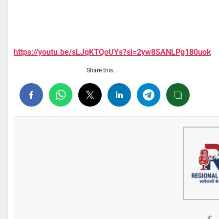
https://youtu.be/sLJqKTQoUYs?si=2yw8SANLPg180uok
Share this…