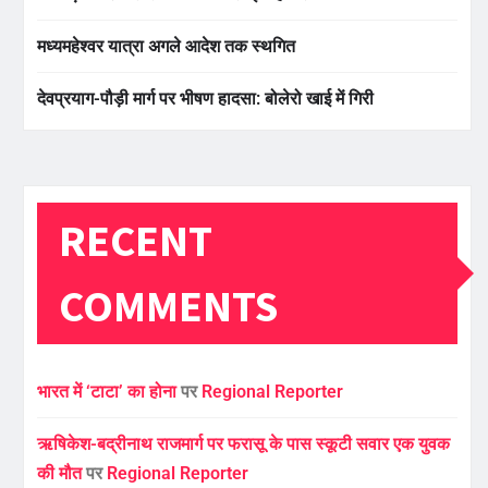
मध्यमहेश्वर यात्रा अगले आदेश तक स्थगित
देवप्रयाग-पौड़ी मार्ग पर भीषण हादसा: बोलेरो खाई में गिरी
RECENT
COMMENTS
भारत में ‘टाटा’ का होना
पर
Regional Reporter
ऋषिकेश-बद्रीनाथ राजमार्ग पर फरासू के पास स्कूटी सवार एक युवक
की मौत
पर
Regional Reporter