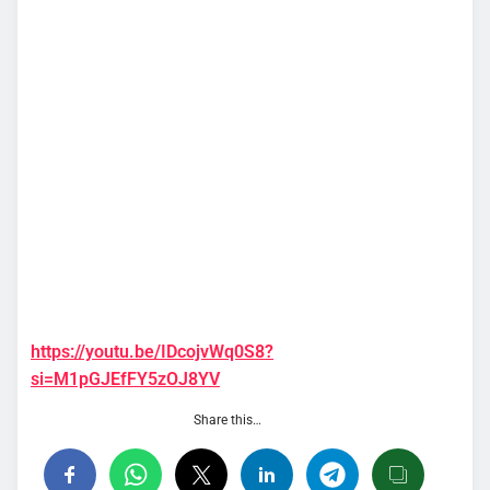
https://youtu.be/IDcojvWq0S8?
si=M1pGJEfFY5zOJ8YV
Share this…