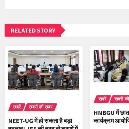
RELATED STORY
ख़बरें
ख़बरों क
ख़बरें
ख़बरों की ख़बर
HNBGU में छात्
NEET-UG में हो सकता है बड़ा
कार्यक्रम आयो
बदलाव! JEE की तरह दो चरणों में