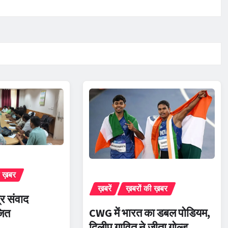
ी ख़बर
ख़बरें
ख़बरों की ख़बर
र संवाद
CWG में भारत का डबल पोडियम,
जित
दिलीप गावित ने जीता गोल्ड