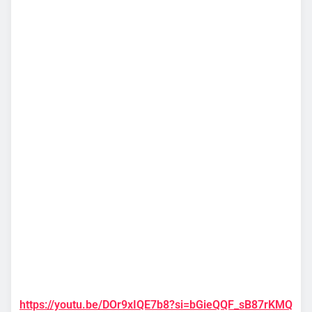
https://youtu.be/DOr9xIQE7b8?si=bGieQQF_sB87rKMQ