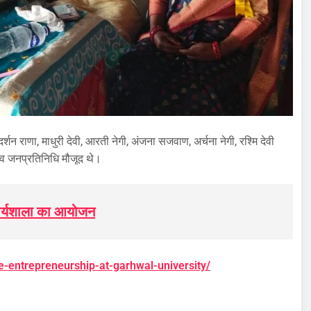
न राणा, माधुरी देवी, आरती नेगी, अंजना सजवाण, अर्चना नेगी, रश्मि देवी
य व जनप्रतिनिधि मौजूद थे।
ए कार्यशाला का आयोजन
e-entrepreneurship-at-garhwal-university/