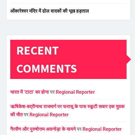
ओंकारेश्वर मंदिर में ढोल वादकों की भूख हड़ताल
RECENT
COMMENTS
भारत में ‘टाटा’ का होना
पर
Regional Reporter
ऋषिकेश-बद्रीनाथ राजमार्ग पर फरासू के पास स्कूटी सवार एक युवक
की मौत
पर
Regional Reporter
गैरसैण और पुरुषोत्तम असनोड़ा के मायने
पर
Regional Reporter