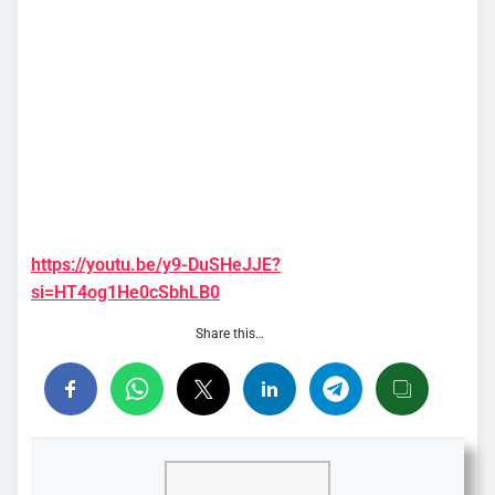
https://youtu.be/y9-DuSHeJJE?
si=HT4og1He0cSbhLB0
Share this…