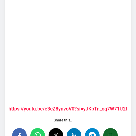
https://youtu.be/e3cZ8ynvoV0?si=yJKbTn_oq7W71U2t
Share this…