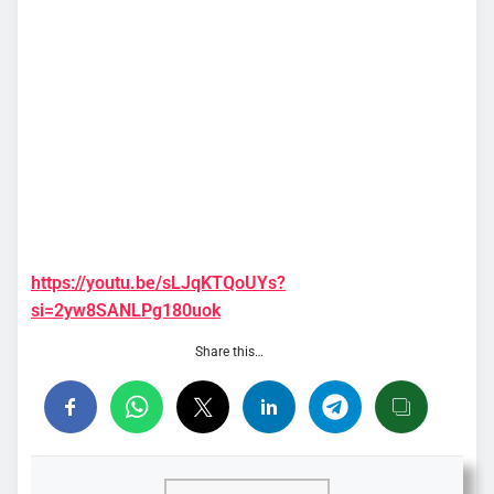
https://youtu.be/sLJqKTQoUYs?
si=2yw8SANLPg180uok
Share this…