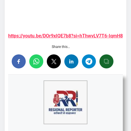
https://youtu.be/DOr9xIQE7b8?si=hThwvLV7T6-IqmH8
Share this…