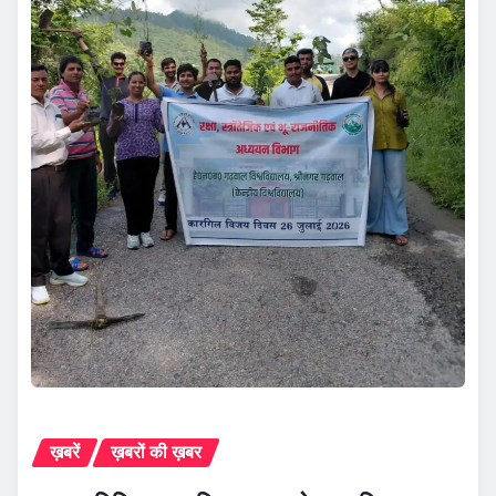
ख़बरें
ख़बरों की ख़बर