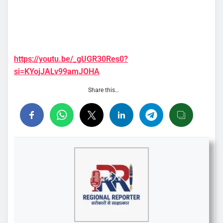
https://youtu.be/_gUGR30Res0?
si=KYojJALv99amJOHA
Share this…