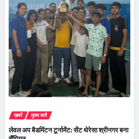
ख़बरें
मुख्य बातें
लेवल अप बैडमिंटन टूर्नामेंट: सेंट थेरेसा श्रीनगर बना
चैंपियन