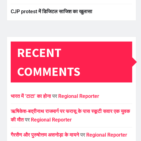
CJP protest में डिजिटल साजिश का खुलासा
RECENT
COMMENTS
भारत में ‘टाटा’ का होना
पर
Regional Reporter
ऋषिकेश-बद्रीनाथ राजमार्ग पर फरासू के पास स्कूटी सवार एक युवक
की मौत
पर
Regional Reporter
गैरसैण और पुरुषोत्तम असनोड़ा के मायने
पर
Regional Reporter