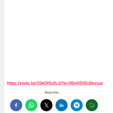
https://youtu.be/C0eGfOcIh_U?si=QDo9i5Vj0JDezcux
Share this…