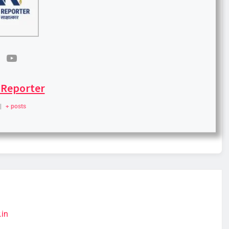
 Reporter
|
+ posts
.in