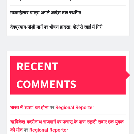
मध्यमहेश्वर यात्रा अगले आदेश तक स्थगित
देवप्रयाग-पौड़ी मार्ग पर भीषण हादसा: बोलेरो खाई में गिरी
RECENT
COMMENTS
भारत में ‘टाटा’ का होना
पर
Regional Reporter
ऋषिकेश-बद्रीनाथ राजमार्ग पर फरासू के पास स्कूटी सवार एक युवक
की मौत
पर
Regional Reporter