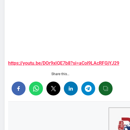
https://youtu.be/DOr9xIQE7b8?si=aCol9LAcRFGjYJ29
Share this…