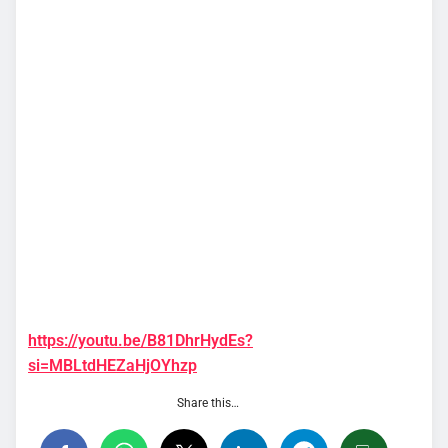
https://youtu.be/B81DhrHydEs?
si=MBLtdHEZaHjOYhzp
Share this…