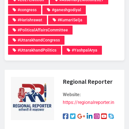
#congress
#ganeshgodiyal
#Harishrawat
#KumariSelja
#PoliticalAffairsCommittee
#UttarakhandCongress
#UttarakhandPolitics
#YashpalArya
Regional Reporter
Website:
https://regionalreporter.in