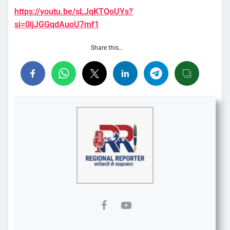
https://youtu.be/sLJqKTQoUYs?
si=0ljJGGqdAuoU7mf1
Share this…