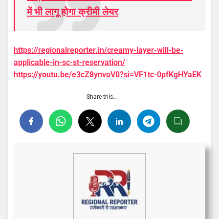
में भी लागू होगा क्रीमी लेयर
https://regionalreporter.in/creamy-layer-will-be-
applicable-in-sc-st-reservation/
https://youtu.be/e3cZ8ynvoV0?si=VF1tc-0pfKgHYaEK
Share this…