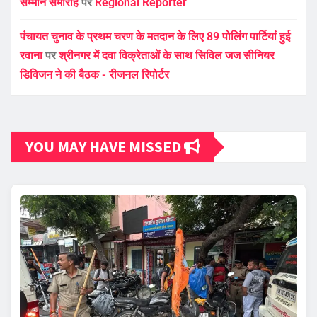
सम्मान समारोह
पर
Regional Reporter
पंचायत चुनाव के प्रथम चरण के मतदान के लिए 89 पोलिंग पार्टियां हुई
रवाना
पर
श्रीनगर में दवा विक्रेताओं के साथ सिविल जज सीनियर
डिविजन ने की बैठक - रीजनल रिपोर्टर
YOU MAY HAVE MISSED