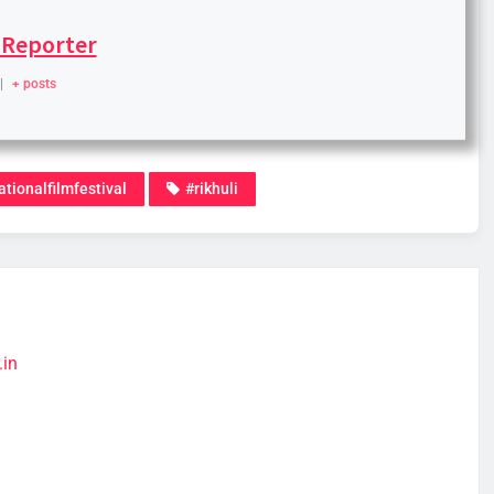
 Reporter
|
+ posts
ationalfilmfestival
#rikhuli
.in