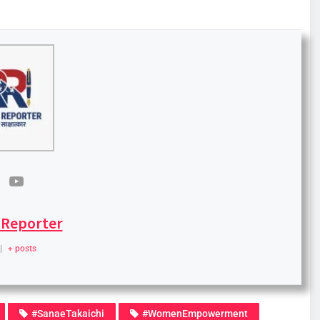
 Reporter
|
+ posts
#SanaeTakaichi
#WomenEmpowerment