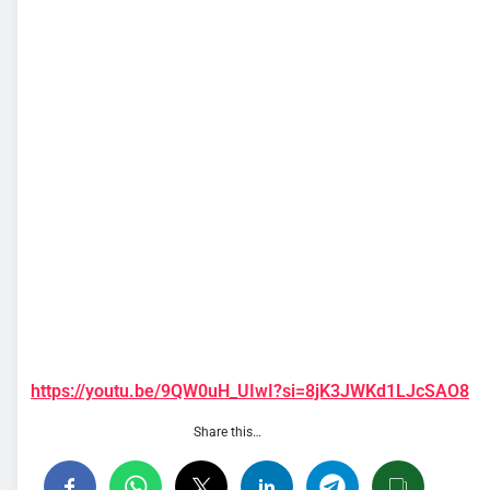
https://youtu.be/9QW0uH_UIwI?si=8jK3JWKd1LJcSAO8
Share this…