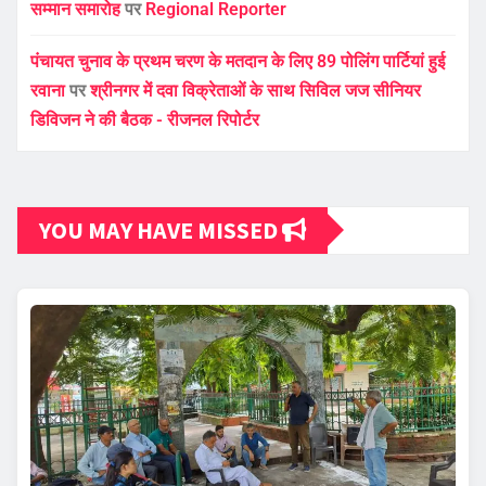
सम्मान समारोह
पर
Regional Reporter
पंचायत चुनाव के प्रथम चरण के मतदान के लिए 89 पोलिंग पार्टियां हुई
रवाना
पर
श्रीनगर में दवा विक्रेताओं के साथ सिविल जज सीनियर
डिविजन ने की बैठक - रीजनल रिपोर्टर
YOU MAY HAVE MISSED