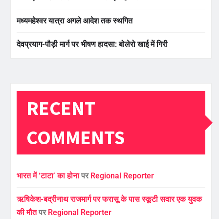
मध्यमहेश्वर यात्रा अगले आदेश तक स्थगित
देवप्रयाग-पौड़ी मार्ग पर भीषण हादसा: बोलेरो खाई में गिरी
RECENT
COMMENTS
भारत में ‘टाटा’ का होना
पर
Regional Reporter
ऋषिकेश-बद्रीनाथ राजमार्ग पर फरासू के पास स्कूटी सवार एक युवक
की मौत
पर
Regional Reporter