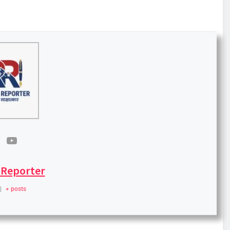
 Reporter
|
+ posts