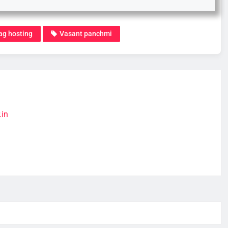
ag hosting
Vasant panchmi
.in