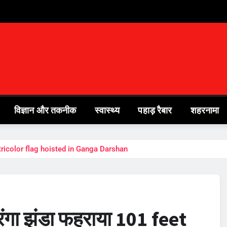
विज्ञान और तकनीक
स्वास्थ्य
पहाड़ रैबार
शहरनामा
igh tricolor flag hoisted in Ganga Darshan
िरंगा झंडा फहराया 101 feet