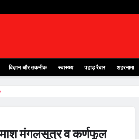
विज्ञान और तकनीक
स्वास्थ्य
पहाड़ रैबार
शहरनामा
र
दमाश मंगलसूत्र व कर्णफूल