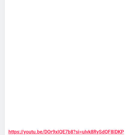
https://youtu.be/DOr9xIQE7b8?si=ulvk8RySdQF8IDKP