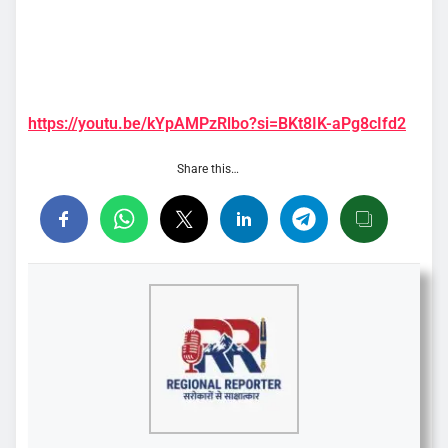
https://youtu.be/kYpAMPzRlbo?si=BKt8IK-aPg8cIfd2
Share this…