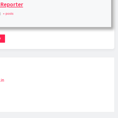
 Reporter
|
+ posts
v
.in