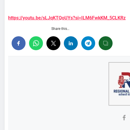
https://youtu.be/sLJqKTQoUYs?si=ILM6FwkKM_5CLKRz
Share this…