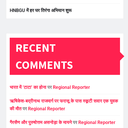
HNBGU में हर घर तिरंगा अभियान शुरू
RECENT
COMMENTS
भारत में ‘टाटा’ का होना
पर
Regional Reporter
ऋषिकेश-बद्रीनाथ राजमार्ग पर फरासू के पास स्कूटी सवार एक युवक
की मौत
पर
Regional Reporter
गैरसैण और पुरुषोत्तम असनोड़ा के मायने
पर
Regional Reporter