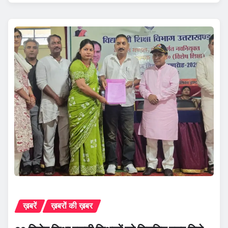
ख़बरें
ख़बरों की ख़बर