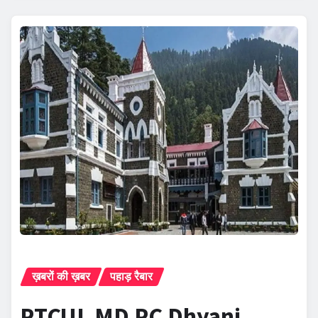
ख़बरों की ख़बर
पहाड़ रैबार
PTCUL MD PC Dhyani