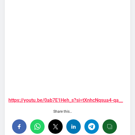
https://youtu.be/0ab7E1Heh_s?si=tXnhcNqsua4-qa__
Share this…