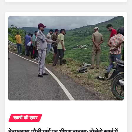
ख़बरों की ख़बर
देवप्रयाग-पौड़ी मार्ग पर भीषण हादसा: बोलेरो खाई में