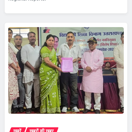
ख़बरें
ख़बरों की ख़बर