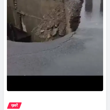
ख़बरें