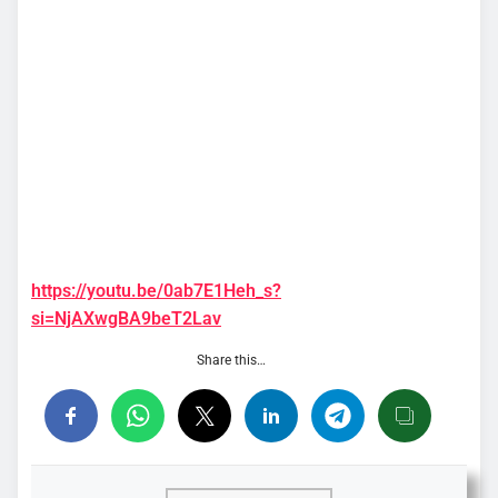
https://youtu.be/0ab7E1Heh_s?
si=NjAXwgBA9beT2Lav
Share this…